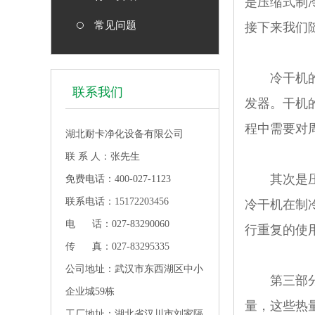
是压缩式制
常见问题
接下来我们
冷干机的制
联系我们
发器。干机
程中需要对
湖北耐卡净化设备有限公司
联 系 人：张先生
其次是压缩
免费电话：400-027-1123
联系电话：15172203456
冷干机在制
电 话：027-83290060
行重复的使
传 真：027-83295335
公司地址：武汉市东西湖区中小
第三部分是
企业城59栋
量，这些热
工厂地址：湖北省汉川市刘家隔